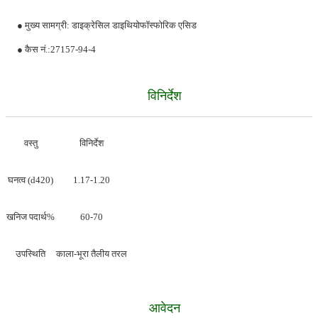
● मुख्य सामग्री: डाइक्रेसिल डाइथियोफॉस्फोरिक एसिड
● कैस नं.:27157-94-4
विनिर्देश
वस्तु
विनिर्देश
घनत्व (d420)
1.17-1.20
खनिज पदार्थ%
60-70
उपस्थिति
काला-भूरा तैलीय तरल
आवेदन