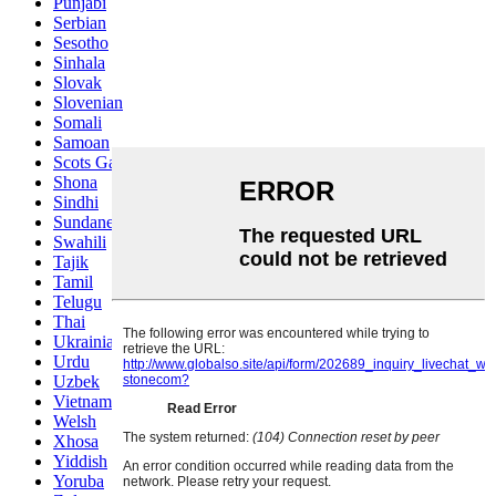
Punjabi
Serbian
Sesotho
Sinhala
Slovak
Slovenian
Somali
Samoan
Scots Gaelic
Shona
Sindhi
Sundanese
Swahili
Tajik
Tamil
Telugu
Thai
Ukrainian
Urdu
Uzbek
Vietnamese
Welsh
Xhosa
Yiddish
Yoruba