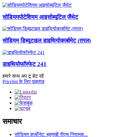
सोडियमपोटेशियम आइसोब्यूटिल ज़ैंथेट
सोडियम डिब्यूटाइल डाइथियोकार्बामेट (तरल)
डाइथियोफॉस्फेट 241
हमारे साथ अप टू डेट रहें
Pricelist के लिए पूछताछ
समाचार
सोडियम कार्बोनेट: बहुमुखी पीएच नियामक...