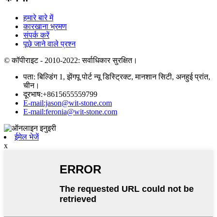
हमारे बारे में
कारखाना भ्रमण
संपर्क करें
पूछे जाने वाले प्रश्न
© कॉपीराइट - 2010-2022: सर्वाधिकार सुरक्षित।
पता: बिल्डिंग 1, झेंगपू पोर्ट न्यू डिस्ट्रिक्ट, मानशान सिटी, अनहुई प्रांत,
चीन।
दूरभाष:+8615655559799
E-mail:jason@wit-stone.com
E-mail:feronia@wit-stone.com
ईमेल भेजें
x