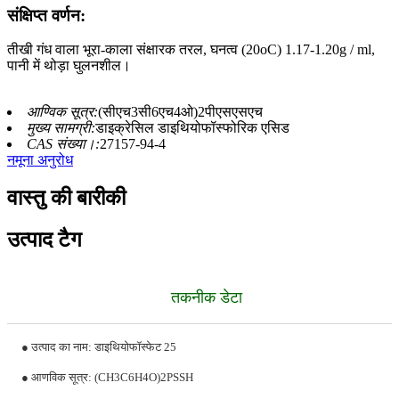
संक्षिप्त वर्णन:
तीखी गंध वाला भूरा-काला संक्षारक तरल, घनत्व (20oC) 1.17-1.20g / ml,
पानी में थोड़ा घुलनशील।
आण्विक सूत्र:
(सीएच3सी6एच4ओ)2पीएसएसएच
मुख्य सामग्री:
डाइक्रेसिल डाइथियोफॉस्फोरिक एसिड
CAS संख्या।:
27157-94-4
नमूना अनुरोध
वास्तु की बारीकी
उत्पाद टैग
तकनीक डेटा
● उत्पाद का नाम: डाइथियोफॉस्फेट 25
● आणविक सूत्र: (CH3C6H4O)2PSSH