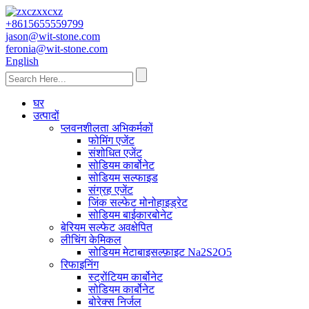
+8615655559799
jason@wit-stone.com
feronia@wit-stone.com
English
घर
उत्पादों
प्लवनशीलता अभिकर्मकों
फोमिंग एजेंट
संशोधित एजेंट
सोडियम कार्बोनेट
सोडियम सल्फाइड
संग्रह एजेंट
जिंक सल्फेट मोनोहाइड्रेट
सोडियम बाईकारबोनेट
बेरियम सल्फेट अवक्षेपित
लीचिंग केमिकल
सोडियम मेटाबाइसल्फ़ाइट Na2S2O5
रिफाइनिंग
स्ट्रोंटियम कार्बोनेट
सोडियम कार्बोनेट
बोरेक्स निर्जल