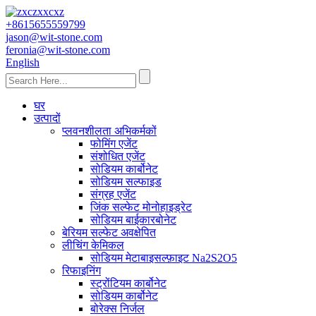
+8615655559799
jason@wit-stone.com
feronia@wit-stone.com
English
घर
उत्पादों
प्लवनशीलता अभिकर्मकों
फोमिंग एजेंट
संशोधित एजेंट
सोडियम कार्बोनेट
सोडियम सल्फाइड
संग्रह एजेंट
जिंक सल्फेट मोनोहाइड्रेट
सोडियम बाईकारबोनेट
बेरियम सल्फेट अवक्षेपित
लीचिंग केमिकल
सोडियम मेटाबाइसल्फ़ाइट Na2S2O5
रिफाइनिंग
स्ट्रोंटियम कार्बोनेट
सोडियम कार्बोनेट
बोरेक्स निर्जल