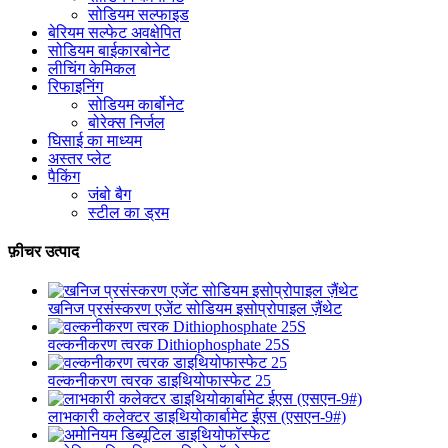
सोडियम सल्फाइड
बेरियम सल्फेट अवक्षेपित
सोडियम बाईकारबोनेट
लीचिंग केमिकल
रिफाइनिंग
सोडियम कार्बोनेट
बोरेक्स निर्जल
घिसाई का माध्यम
अस्तर प्लेट
पैकिंग
जंबो बैग
स्टील का ड्रम
फ़ीचर उत्पाद
खनिज प्रसंस्करण एजेंट सोडियम इसोप्रोपाइल ज़ैंथेट
वल्कनीकरण त्वरक Dithiophosphate 25S
वल्कनीकरण त्वरक डाइथियोफास्फेट 25
लाभकारी कलेक्टर डाइथियोकार्बामेट ईएस (एसएन-9#)