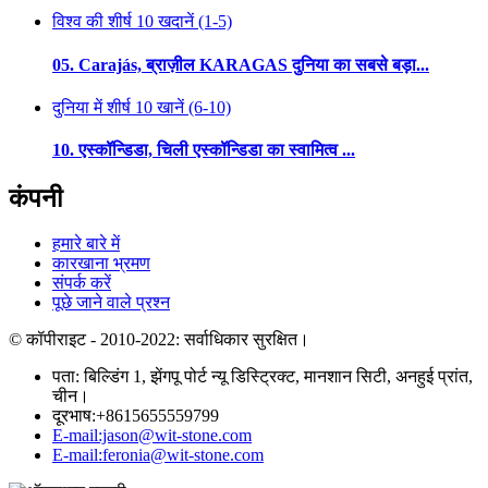
विश्व की शीर्ष 10 खदानें (1-5)
05. Carajás, ब्राज़ील KARAGAS दुनिया का सबसे बड़ा...
दुनिया में शीर्ष 10 खानें (6-10)
10. एस्कॉन्डिडा, चिली एस्कॉन्डिडा का स्वामित्व ...
कंपनी
हमारे बारे में
कारखाना भ्रमण
संपर्क करें
पूछे जाने वाले प्रश्न
© कॉपीराइट - 2010-2022: सर्वाधिकार सुरक्षित।
पता: बिल्डिंग 1, झेंगपू पोर्ट न्यू डिस्ट्रिक्ट, मानशान सिटी, अनहुई प्रांत,
चीन।
दूरभाष:+8615655559799
E-mail:jason@wit-stone.com
E-mail:feronia@wit-stone.com