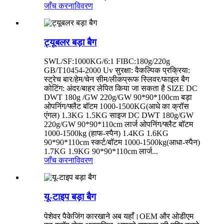
जाँच करना
विवरण
ट्यूबलर बड़ा बैग
SWL/SF:1000KG/6:1 FIBC:180g/220g
GB/T10454-2000 Uv सुरक्षा: वैकल्पिक प्रक्रिया:
स्ट्रेच बार/हेम/चेन सीम/लीकप्रूफ स्लिवर/फाइल बैग
कोटिंग: अंदर/बाहर लेपित किया जा सकता है SIZE DC
DWT 180g /GW 220g/GW 90*90*100cm बड़ा
ओपनिंग/फ्लैट बॉटम 1000-1500KG(आधे का क्रॉस
एंगल) 1.3KG 1.5KG साइज DC DWT 180g/GW
220g/GW 90*90*110cm लार्ज ओपनिंग/फ्लैट बॉटम
1000-1500kg (हाफ-स्पैन) 1.4KG 1.6KG
90*90*110cm स्कर्ट/बॉटम 1000-1500kg(आधा-स्पैन)
1.7KG 1.9KG 90*90*110cm लार्ज...
जाँच करना
विवरण
यू-टाइप बड़ा बैग
पेशेवर पैकेजिंग कारखाने अब यहाँ।OEM और ओडीएम