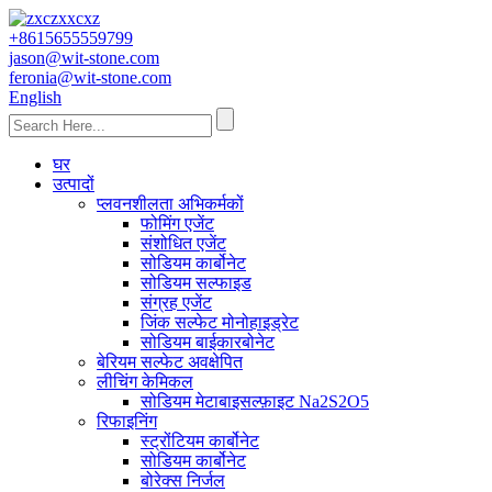
+8615655559799
jason@wit-stone.com
feronia@wit-stone.com
English
घर
उत्पादों
प्लवनशीलता अभिकर्मकों
फोमिंग एजेंट
संशोधित एजेंट
सोडियम कार्बोनेट
सोडियम सल्फाइड
संग्रह एजेंट
जिंक सल्फेट मोनोहाइड्रेट
सोडियम बाईकारबोनेट
बेरियम सल्फेट अवक्षेपित
लीचिंग केमिकल
सोडियम मेटाबाइसल्फ़ाइट Na2S2O5
रिफाइनिंग
स्ट्रोंटियम कार्बोनेट
सोडियम कार्बोनेट
बोरेक्स निर्जल