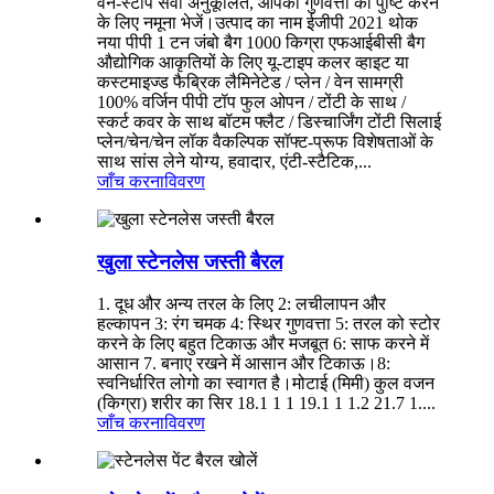
वन-स्टॉप सेवा अनुकूलित, आपको गुणवत्ता की पुष्टि करने
के लिए नमूना भेजें।उत्पाद का नाम ईजीपी 2021 थोक
नया पीपी 1 टन जंबो बैग 1000 किग्रा एफआईबीसी बैग
औद्योगिक आकृतियों के लिए यू-टाइप कलर व्हाइट या
कस्टमाइज्ड फैब्रिक लैमिनेटेड / प्लेन / वेन सामग्री
100% वर्जिन पीपी टॉप फुल ओपन / टोंटी के साथ /
स्कर्ट कवर के साथ बॉटम फ्लैट / डिस्चार्जिंग टोंटी सिलाई
प्लेन/चेन/चेन लॉक वैकल्पिक सॉफ्ट-प्रूफ विशेषताओं के
साथ सांस लेने योग्य, हवादार, एंटी-स्टैटिक,...
जाँच करना
विवरण
खुला स्टेनलेस जस्ती बैरल
1. दूध और अन्य तरल के लिए 2: लचीलापन और
हल्कापन 3: रंग चमक 4: स्थिर गुणवत्ता 5: तरल को स्टोर
करने के लिए बहुत टिकाऊ और मजबूत 6: साफ करने में
आसान 7. बनाए रखने में आसान और टिकाऊ।8:
स्वनिर्धारित लोगो का स्वागत है।मोटाई (मिमी) कुल वजन
(किग्रा) शरीर का सिर 18.1 1 1 19.1 1 1.2 21.7 1....
जाँच करना
विवरण