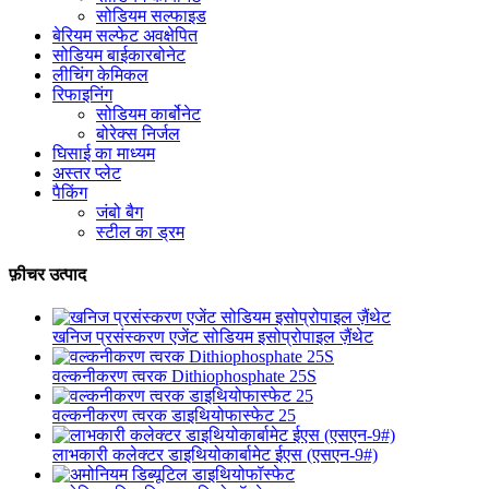
सोडियम सल्फाइड
बेरियम सल्फेट अवक्षेपित
सोडियम बाईकारबोनेट
लीचिंग केमिकल
रिफाइनिंग
सोडियम कार्बोनेट
बोरेक्स निर्जल
घिसाई का माध्यम
अस्तर प्लेट
पैकिंग
जंबो बैग
स्टील का ड्रम
फ़ीचर उत्पाद
खनिज प्रसंस्करण एजेंट सोडियम इसोप्रोपाइल ज़ैंथेट
वल्कनीकरण त्वरक Dithiophosphate 25S
वल्कनीकरण त्वरक डाइथियोफास्फेट 25
लाभकारी कलेक्टर डाइथियोकार्बामेट ईएस (एसएन-9#)