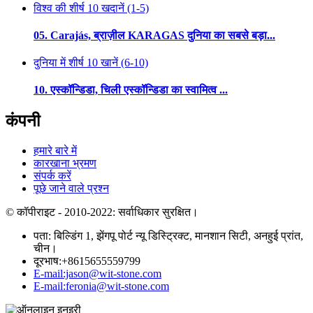
विश्व की शीर्ष 10 खदानें (1-5)
05. Carajás, ब्राज़ील KARAGAS दुनिया का सबसे बड़ा...
दुनिया में शीर्ष 10 खानें (6-10)
10. एस्कॉन्डिडा, चिली एस्कॉन्डिडा का स्वामित्व ...
कंपनी
हमारे बारे में
कारखाना भ्रमण
संपर्क करें
पूछे जाने वाले प्रश्न
© कॉपीराइट - 2010-2022: सर्वाधिकार सुरक्षित।
पता: बिल्डिंग 1, झेंगपू पोर्ट न्यू डिस्ट्रिक्ट, मानशान सिटी, अनहुई प्रांत,
चीन।
दूरभाष:+8615655559799
E-mail:jason@wit-stone.com
E-mail:feronia@wit-stone.com