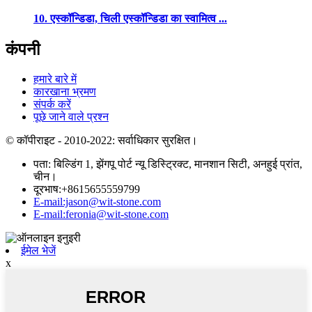
10. एस्कॉन्डिडा, चिली एस्कॉन्डिडा का स्वामित्व ...
कंपनी
हमारे बारे में
कारखाना भ्रमण
संपर्क करें
पूछे जाने वाले प्रश्न
© कॉपीराइट - 2010-2022: सर्वाधिकार सुरक्षित।
पता: बिल्डिंग 1, झेंगपू पोर्ट न्यू डिस्ट्रिक्ट, मानशान सिटी, अनहुई प्रांत,
चीन।
दूरभाष:+8615655559799
E-mail:jason@wit-stone.com
E-mail:feronia@wit-stone.com
ईमेल भेजें
x