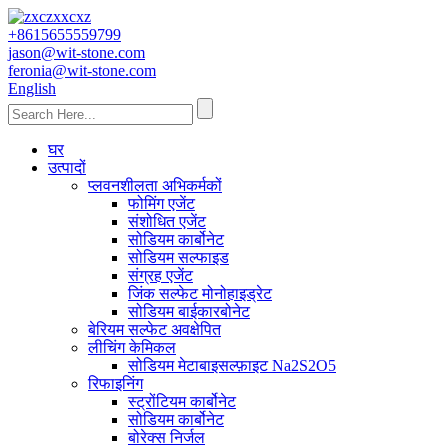
+8615655559799
jason@wit-stone.com
feronia@wit-stone.com
English
घर
उत्पादों
प्लवनशीलता अभिकर्मकों
फोमिंग एजेंट
संशोधित एजेंट
सोडियम कार्बोनेट
सोडियम सल्फाइड
संग्रह एजेंट
जिंक सल्फेट मोनोहाइड्रेट
सोडियम बाईकारबोनेट
बेरियम सल्फेट अवक्षेपित
लीचिंग केमिकल
सोडियम मेटाबाइसल्फ़ाइट Na2S2O5
रिफाइनिंग
स्ट्रोंटियम कार्बोनेट
सोडियम कार्बोनेट
बोरेक्स निर्जल