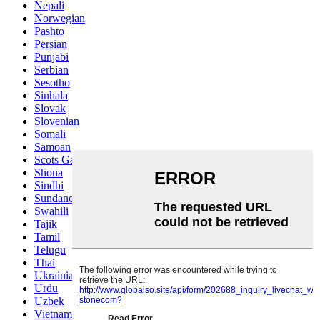
Nepali
Norwegian
Pashto
Persian
Punjabi
Serbian
Sesotho
Sinhala
Slovak
Slovenian
Somali
Samoan
Scots Gaelic
Shona
Sindhi
Sundanese
Swahili
Tajik
Tamil
Telugu
Thai
Ukrainian
Urdu
Uzbek
Vietnamese