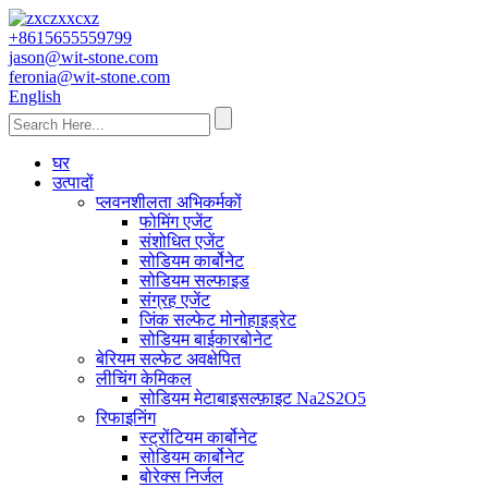
+8615655559799
jason@wit-stone.com
feronia@wit-stone.com
English
घर
उत्पादों
प्लवनशीलता अभिकर्मकों
फोमिंग एजेंट
संशोधित एजेंट
सोडियम कार्बोनेट
सोडियम सल्फाइड
संग्रह एजेंट
जिंक सल्फेट मोनोहाइड्रेट
सोडियम बाईकारबोनेट
बेरियम सल्फेट अवक्षेपित
लीचिंग केमिकल
सोडियम मेटाबाइसल्फ़ाइट Na2S2O5
रिफाइनिंग
स्ट्रोंटियम कार्बोनेट
सोडियम कार्बोनेट
बोरेक्स निर्जल