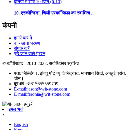
दुनिया में शीर्ष 10 खानें (6-10)
10. एस्कॉन्डिडा, चिली एस्कॉन्डिडा का स्वामित्व ...
कंपनी
हमारे बारे में
कारखाना भ्रमण
संपर्क करें
पूछे जाने वाले प्रश्न
© कॉपीराइट - 2010-2022: सर्वाधिकार सुरक्षित।
पता: बिल्डिंग 1, झेंगपू पोर्ट न्यू डिस्ट्रिक्ट, मानशान सिटी, अनहुई प्रांत,
चीन।
दूरभाष:+8615655559799
E-mail:jason@wit-stone.com
E-mail:feronia@wit-stone.com
ईमेल भेजें
x
English
French