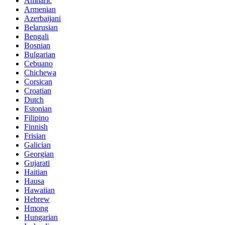
Amharic
Armenian
Azerbaijani
Belarusian
Bengali
Bosnian
Bulgarian
Cebuano
Chichewa
Corsican
Croatian
Dutch
Estonian
Filipino
Finnish
Frisian
Galician
Georgian
Gujarati
Haitian
Hausa
Hawaiian
Hebrew
Hmong
Hungarian